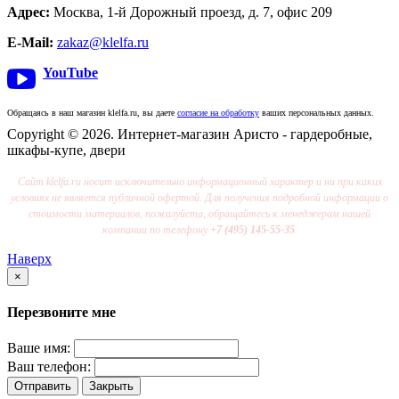
Адрес:
Москва, 1-й Дорожный проезд, д. 7, офис 209
E-Mail:
zakaz@klelfa.ru
YouTube
Обращаясь в наш магазин klelfa.ru, вы даете
согласие на обработку
ваших персональных данных.
Copyright © 2026. Интернет-магазин Аристо - гардеробные,
шкафы-купе, двери
Сайт klelfa.ru носит исключительно информационный характер и ни при каких
условиях не является публичной офертой. Для получения подробной информации о
стоимости материалов, пожалуйста, обращайтесь к менеджерам нашей
компании по телефону
+7 (495) 145-55-35
.
Наверх
×
Перезвоните мне
Ваше имя:
Ваш телефон:
Отправить
Закрыть