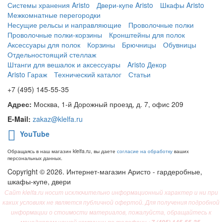
Системы хранения Aristo
Двери-купе Aristo
Шкафы Aristo
Межкомнатные перегородки
Несущие рельсы и направляющие
Проволочные полки
Проволочные полки-корзины
Кронштейны для полок
Аксессуары для полок
Корзины
Брючницы
Обувницы
Отдельностоящий стеллаж
Штанги для вешалок и аксессуары
Aristo Декор
Aristo Гараж
Технический каталог
Статьи
+7 (495) 145-55-35
Адрес:
Москва, 1-й Дорожный проезд, д. 7, офис 209
E-Mail:
zakaz@klelfa.ru
YouTube
Обращаясь в наш магазин klelfa.ru, вы даете
согласие на обработку
ваших
персональных данных.
Copyright © 2026. Интернет-магазин Аристо - гардеробные,
шкафы-купе, двери
Сайт klelfa.ru носит исключительно информационный характер и ни при
каких условиях не является публичной офертой. Для получения подробной
информации о стоимости материалов, пожалуйста, обращайтесь к
менеджерам нашей компании по телефону
.