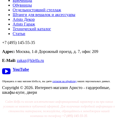
Брючницы
Обувницы
Отдельностоящий стеллаж
Штанги для вешалок и аксессуары
Aristo Декор
Aristo Гараж
Технический каталог
Статьи
+7 (495) 145-55-35
Адрес:
Москва, 1-й Дорожный проезд, д. 7, офис 209
E-Mail:
zakaz@klelfa.ru
YouTube
Обращаясь в наш магазин klelfa.ru, вы даете
согласие на обработку
ваших персональных данных.
Copyright © 2026. Интернет-магазин Аристо - гардеробные,
шкафы-купе, двери
Сайт klelfa.ru носит исключительно информационный характер и ни при каких
условиях не является публичной офертой. Для получения подробной информации о
стоимости материалов, пожалуйста, обращайтесь к менеджерам нашей
компании по телефону
+7 (495) 145-55-35
.