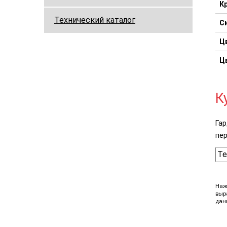
К
Технический каталог
С
Ц
Ц
К
Гар
пер
Наж
выр
дан