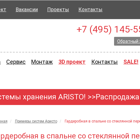
ект
Вакансии
Проекты
Контакты
+7 (495) 145-5
Обратный 
а
Сервис
Монтаж
3D проект
Контакты
SALE!
темы хранения ARISTO!
>>Распродажа 
вная
Примеры систем Аристо
Гардеробная в спальне со стеклянной пер
ардеробная в спальне со стеклянной пе