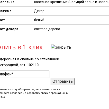
репление
навесное крепление (несущий рельс и наве
истема
Декор
вет
белый
вет декора
светлое дерево
упить в 1 клик
деробная в спальне со стеклянной
егородкой, арт. 102110
Отправить
имая кнопку «Отправить», вы автоматически
ажаете согласие на обработку своих персональных
ных