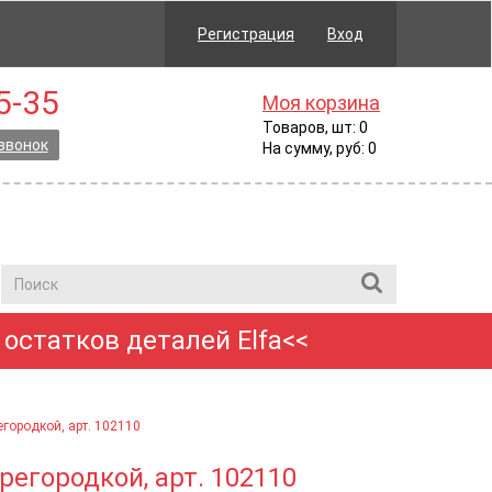
Регистрация
Вход
5-35
Моя корзина
Товаров, шт: 0
звонок
На сумму, руб: 0
остатков деталей Elfa<<
егородкой, арт. 102110
регородкой, арт. 102110