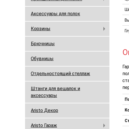
Ши
Аксессуары для полок
Вы
Корзины
Гл
Брючницы
О
Обувницы
Га
Отдельностоящий стеллаж
по
ст
пе
Штанги для вешалок и
аксессуары
П
Aristo Декор
К
С
Aristo Гараж