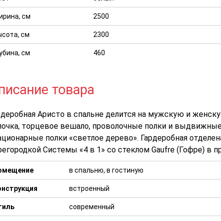
рина, см
2500
сота, см
2300
убина, см
460
писание товара
рдеробная Аристо в спальне делится на мужскую и женску
лочка, торцевое вешало, проволочные полки и выдвижные
ационарные полки «светлое дерево». Гардеробная отделе
регородкой Системы «4 в 1» со стеклом Gaufre (Гофре) в 
омещение
в спальню, в гостиную
онструкция
встроенный
тиль
современный