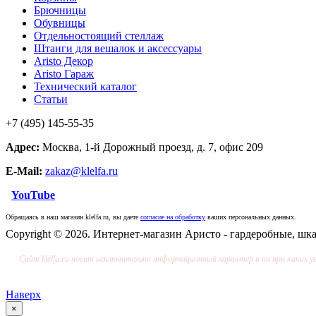
Брючницы
Обувницы
Отдельностоящий стеллаж
Штанги для вешалок и аксессуары
Aristo Декор
Aristo Гараж
Технический каталог
Статьи
+7 (495) 145-55-35
Адрес:
Москва, 1-й Дорожный проезд, д. 7, офис 209
E-Mail:
zakaz@klelfa.ru
YouTube
Обращаясь в наш магазин klelfa.ru, вы даете
согласие на обработку
ваших персональных данных.
Copyright © 2026. Интернет-магазин Аристо - гардеробные, шк
Сайт klelfa.ru носит исключительно информационный характер и ни при каких 
Наверх
×