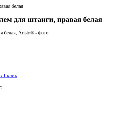
равая белая
лем для штанги, правая белая
в 1 клик
: