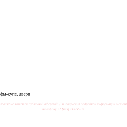
афы-купе, двери
условиях не является публичной офертой. Для получения подробной информации о с
телефону
+7 (495) 145-55-35
.