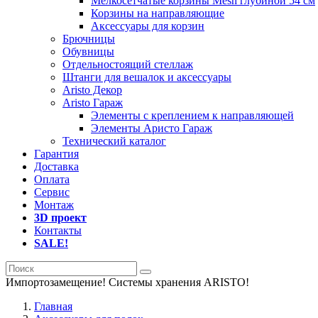
Мелкосетчатые корзины Mesh глубиной 54 см
Корзины на направляющие
Аксессуары для корзин
Брючницы
Обувницы
Отдельностоящий стеллаж
Штанги для вешалок и аксессуары
Aristo Декор
Aristo Гараж
Элементы с креплением к направляющей
Элементы Аристо Гараж
Технический каталог
Гарантия
Доставка
Оплата
Сервис
Монтаж
3D проект
Контакты
SALE!
Импортозамещение! Системы хранения ARISTO!
>>Распродажа
Главная